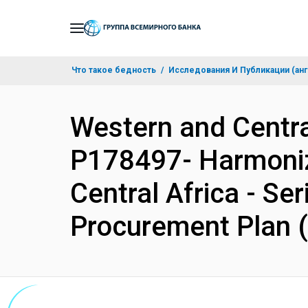
Skip
to
Main
Что такое бедность
Исследования И Публикации (анг
Navigation
Western and Centr
P178497- Harmonizi
Central Africa - Se
Procurement Plan 