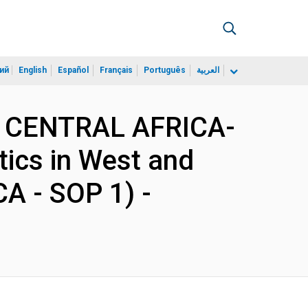
ий
English
Español
Français
Português
العربية
D CENTRAL AFRICA-
ics in West and
CA - SOP 1) -