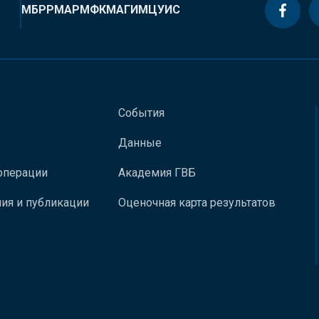
МБРР
МАР
МФК
МАГИ
МЦУИС
События
Данные
операции
Академия ГВБ
ия и публикации
Оценочная карта результатов