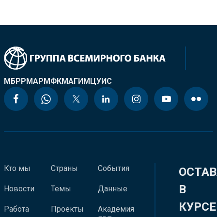
МБРР
МАР
МФК
МАГИ
МЦУИС
Кто мы
Страны
События
ОСТАВ
В
Новости
Темы
Данные
КУРСЕ
Работа
Проекты
Академия