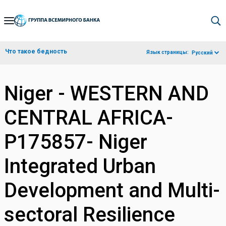
Skip
to
Main
Что такое бедность
Язык страницы:
Русский
Navigation
Niger - WESTERN AND
CENTRAL AFRICA-
P175857- Niger
Integrated Urban
Development and Multi-
sectoral Resilience