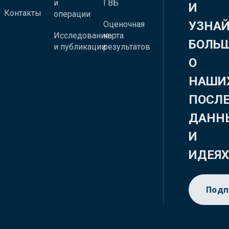
и
ГВБ
И
Контакты
операции
УЗНА
Оценочная
Исследования
карта
БОЛЬ
и публикации
результатов
О
НАШИ
ПОСЛ
ДАНН
И
ИДЕЯ
Подп