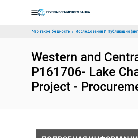
Skip
to
Main
Что такое бедность
Исследования И Публикации (анг
Navigation
Western and Centr
P161706- Lake Cha
Project - Procurem