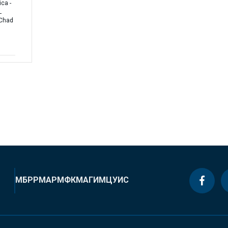
ca -
L
 Chad
МБРР
МАР
МФК
МАГИ
МЦУИС