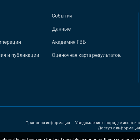
События
Данные
операции
Академия ГВБ
ия и публикации
Оценочная карта результатов
Правовая информация
Уведомление о порядке использ
Доступ к информации
nctionality and give you the best possible experience. If you continue to