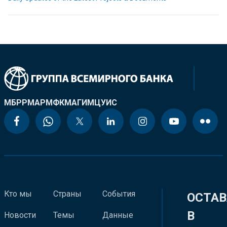
МБРР
МАР
МФК
МАГИ
МЦУИС
Кто мы
Страны
События
ОСТАВ
В
Новости
Темы
Данные