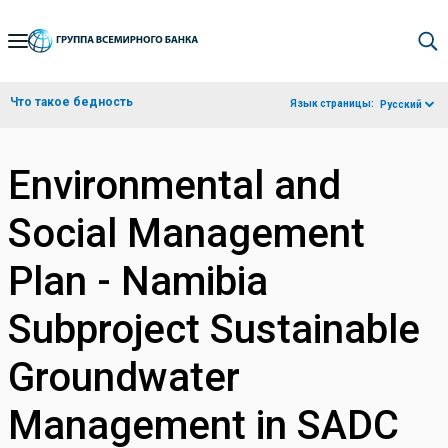
Skip
to
Main
Что такое бедность
Язык страницы:
Русский
Navigation
Environmental and
Social Management
Plan - Namibia
Subproject Sustainable
Groundwater
Management in SADC