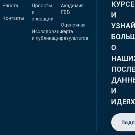
КУРСЕ
Работа
Проекты
Академия
и
ГВБ
И
Контакты
операции
УЗНА
Оценочная
Исследования
карта
БОЛЬ
и публикации
результатов
О
НАШИ
ПОСЛ
ДАНН
И
ИДЕЯ
Подп