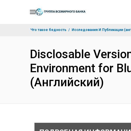
Skip
to
Main
Что такое бедность
Исследования И Публикации (анг
Navigation
Disclosable Version
Environment for Bl
(Английский)