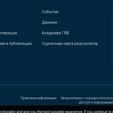
События
Данные
операции
Академия ГВБ
ия и публикации
Оценочная карта результатов
Правовая информация
Уведомление о порядке использ
Доступ к информации
nctionality and give you the best possible experience. If you continue to