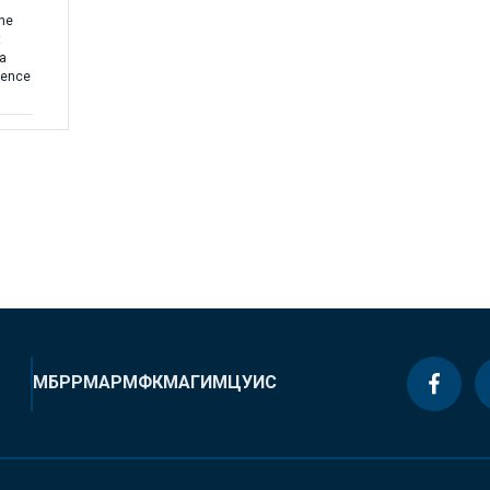
the
t
ea
uence
МБРР
МАР
МФК
МАГИ
МЦУИС