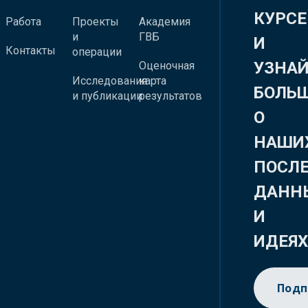
КУРСЕ
Работа
Проекты
Академия
и
ГВБ
И
Контакты
операции
УЗНА
Оценочная
Исследования
карта
БОЛЬ
и публикации
результатов
О
НАШИ
ПОСЛ
ДАНН
И
ИДЕЯ
Подп