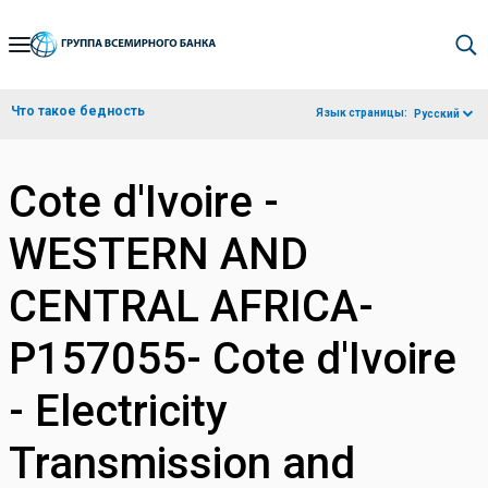
Skip
to
Main
Что такое бедность
Язык страницы:
Русский
Navigation
Cote d'Ivoire -
WESTERN AND
CENTRAL AFRICA-
P157055- Cote d'Ivoire
- Electricity
Transmission and