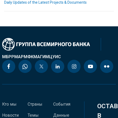
Daily Updates of the Latest Projects & Documents
МБРР
МАР
МФК
МАГИ
МЦУИС
Кто мы
Страны
События
ОСТАВ
В
Новости
Темы
Данные