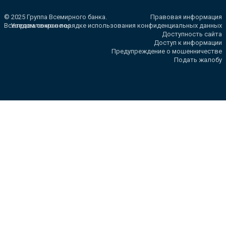
© 2025 Группа Всемирного банка.
Правовая информация
Все права сохранены.
Уведомление о порядке использования конфиденциальных данных
Доступность сайта
Доступ к информации
Предупреждение о мошенничестве
Подать жалобу