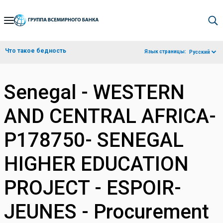
Skip
to
Main
Что такое бедность
Язык страницы:
Русский
Navigation
Senegal - WESTERN
AND CENTRAL AFRICA-
P178750- SENEGAL
HIGHER EDUCATION
PROJECT - ESPOIR-
JEUNES - Procurement