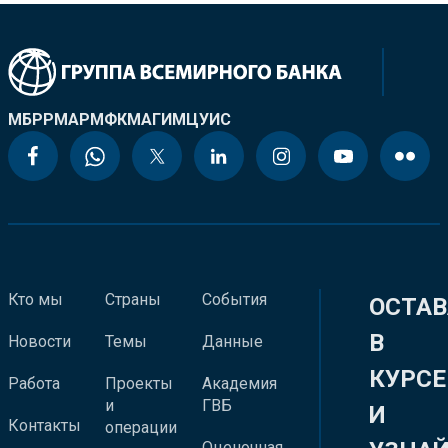
МБРР
МАР
МФК
МАГИ
МЦУИС
Кто мы
Страны
События
ОСТАВ
В
Новости
Темы
Данные
КУРСЕ
Работа
Проекты
Академия
и
ГВБ
И
Контакты
операции
Оценочная