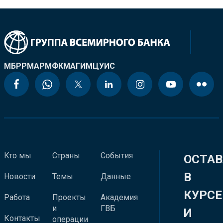
МБРР
МАР
МФК
МАГИ
МЦУИС
Кто мы
Страны
События
ОСТАВ
В
Новости
Темы
Данные
КУРСЕ
Работа
Проекты
Академия
и
ГВБ
И
Контакты
операции