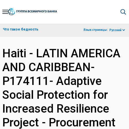
Skip
to
Main
Что такое бедность
Язык страницы:
Русский
Navigation
Haiti - LATIN AMERICA
AND CARIBBEAN-
P174111- Adaptive
Social Protection for
Increased Resilience
Project - Procurement