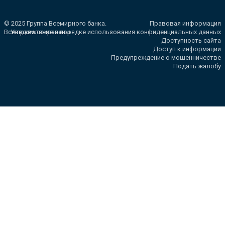
© 2025 Группа Всемирного банка.
Правовая информация
Все права сохранены.
Уведомление о порядке использования конфиденциальных данных
Доступность сайта
Доступ к информации
Предупреждение о мошенничестве
Подать жалобу