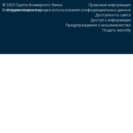
© 2025 Группа Всемирного банка.
Правовая информация
Все права сохранены.
Уведомление о порядке использования конфиденциальных данных
Доступность сайта
Доступ к информации
Предупреждение о мошенничестве
Подать жалобу