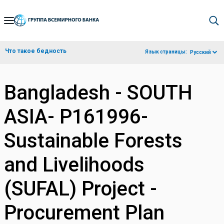
Skip
to
Main
Что такое бедность
Язык страницы:
Русский
Navigation
Bangladesh - SOUTH
ASIA- P161996-
Sustainable Forests
and Livelihoods
(SUFAL) Project -
Procurement Plan