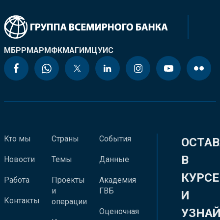
МБРР
МАР
МФК
МАГИ
МЦУИС
Кто мы
Страны
События
ОСТАВ
В
Новости
Темы
Данные
КУРСЕ
Работа
Проекты
Академия
и
ГВБ
И
Контакты
операции
УЗНА
Оценочная