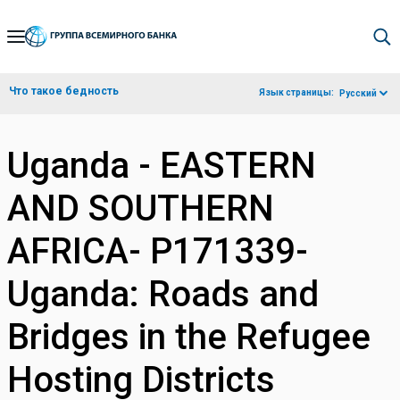
Skip
to
Main
Что такое бедность
Язык страницы:
Русский
Navigation
Uganda - EASTERN
AND SOUTHERN
AFRICA- P171339-
Uganda: Roads and
Bridges in the Refugee
Hosting Districts