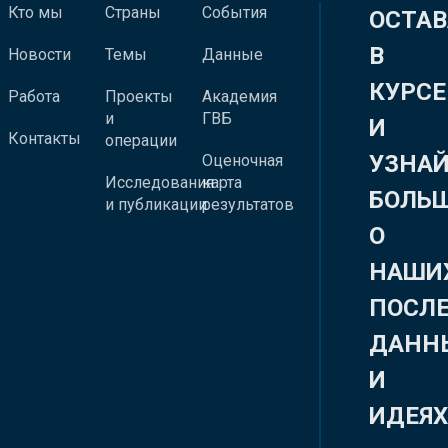
Кто мы
Страны
События
ОСТАВ
В
Новости
Темы
Данные
КУРСЕ
Работа
Проекты
Академия
и
ГВБ
И
Контакты
операции
УЗНА
Оценочная
Исследования
карта
БОЛЬ
и публикации
результатов
О
НАШИ
ПОСЛ
ДАНН
И
ИДЕЯ