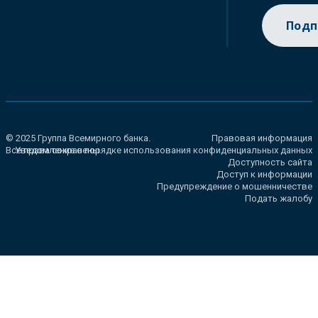
Подп
© 2025 Группа Всемирного банка.
Правовая информация
Все права сохранены.
Уведомление о порядке использования конфиденциальных данных
Доступность сайта
Доступ к информации
Предупреждение о мошенничестве
Подать жалобу