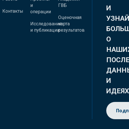
и
ГВБ
И
Контакты
операции
УЗНА
Оценочная
Исследования
карта
БОЛЬ
и публикации
результатов
О
НАШИ
ПОСЛ
ДАНН
И
ИДЕЯ
Подп