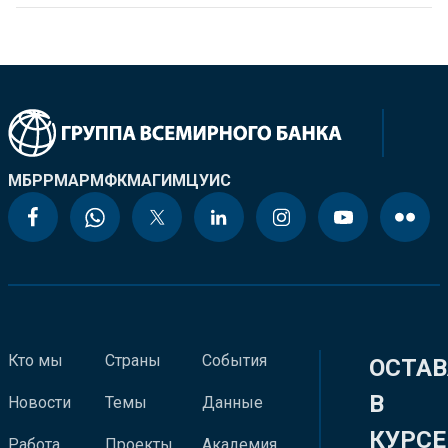
МБРР
МАР
МФК
МАГИ
МЦУИС
Кто мы
Страны
События
ОСТАВ
В
Новости
Темы
Данные
КУРСЕ
Работа
Проекты
Академия