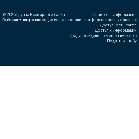
© 2025 Группа Всемирного банка.
Правовая информация
Все права сохранены.
Уведомление о порядке использования конфиденциальных данных
Доступность сайта
Доступ к информации
Предупреждение о мошенничестве
Подать жалобу