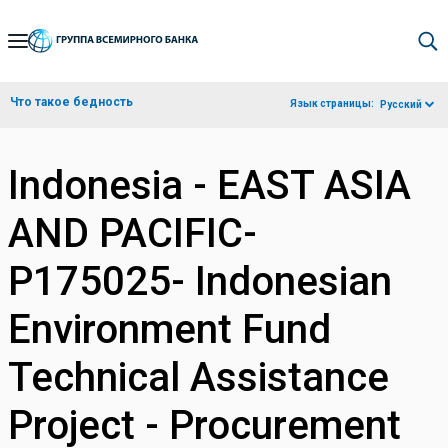
Skip
to
Main
Что такое бедность
Язык страницы:
Русский
Navigation
Indonesia - EAST ASIA
AND PACIFIC-
P175025- Indonesian
Environment Fund
Technical Assistance
Project - Procurement