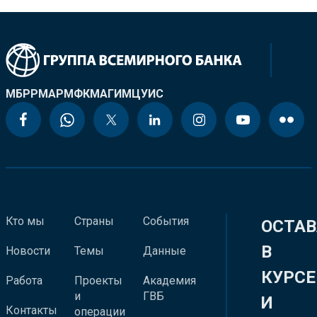
МБРР
МАР
МФК
МАГИ
МЦУИС
Кто мы
Страны
События
ОСТАВ
В
Новости
Темы
Данные
КУРСЕ
Работа
Проекты
Академия
и
ГВБ
И
Контакты
операции