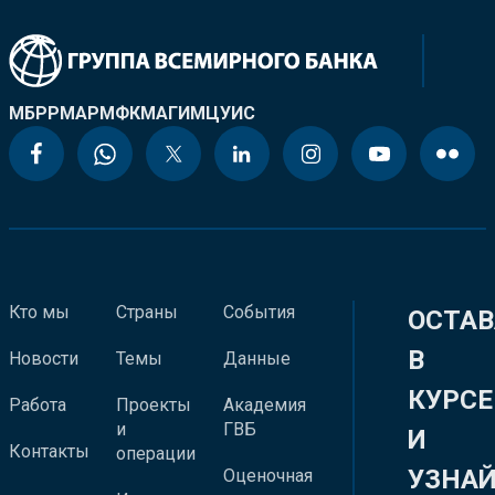
МБРР
МАР
МФК
МАГИ
МЦУИС
Кто мы
Страны
События
ОСТАВ
В
Новости
Темы
Данные
КУРСЕ
Работа
Проекты
Академия
и
ГВБ
И
Контакты
операции
УЗНА
Оценочная