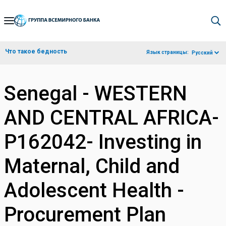
Skip
to
Main
Что такое бедность
Язык страницы:
Русский
Navigation
Senegal - WESTERN
AND CENTRAL AFRICA-
P162042- Investing in
Maternal, Child and
Adolescent Health -
Procurement Plan