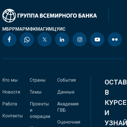
МБРР
МАР
МФК
МАГИ
МЦУИС
Кто мы
Страны
События
ОСТАВ
В
Новости
Темы
Данные
КУРСЕ
Работа
Проекты
Академия
и
ГВБ
И
Контакты
операции
УЗНА
Оценочная