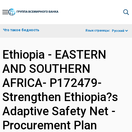
Skip
to
Main
Что такое бедность
Язык страницы:
Русский
Navigation
Ethiopia - EASTERN
AND SOUTHERN
AFRICA- P172479-
Strengthen Ethiopia?s
Adaptive Safety Net -
Procurement Plan