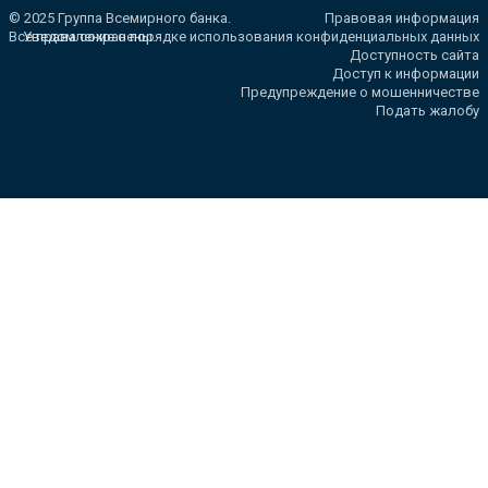
© 2025 Группа Всемирного банка.
Правовая информация
Все права сохранены.
Уведомление о порядке использования конфиденциальных данных
Доступность сайта
Доступ к информации
Предупреждение о мошенничестве
Подать жалобу