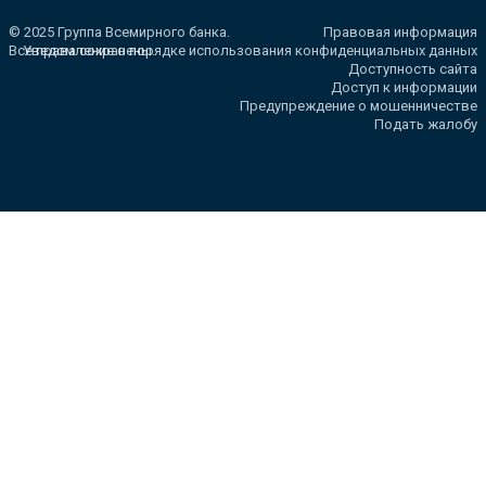
© 2025 Группа Всемирного банка.
Правовая информация
Все права сохранены.
Уведомление о порядке использования конфиденциальных данных
Доступность сайта
Доступ к информации
Предупреждение о мошенничестве
Подать жалобу