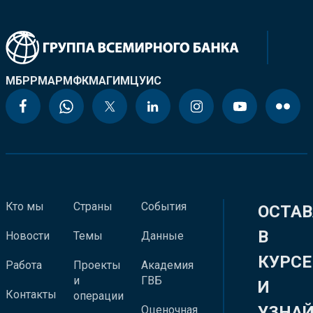
МБРР
МАР
МФК
МАГИ
МЦУИС
Кто мы
Страны
События
ОСТАВ
В
Новости
Темы
Данные
КУРСЕ
Работа
Проекты
Академия
и
ГВБ
И
Контакты
операции
УЗНА
Оценочная