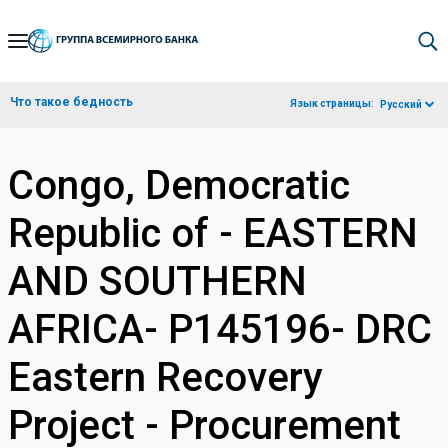
Skip
to
Main
Что такое бедность
Язык страницы:
Русский
Navigation
Congo, Democratic
Republic of - EASTERN
AND SOUTHERN
AFRICA- P145196- DRC
Eastern Recovery
Project - Procurement