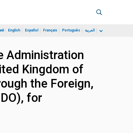
ий
English
Español
Français
Português
العربية
 Administration
ited Kingdom of
rough the Foreign,
DO), for