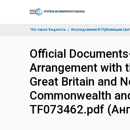
Skip
to
Main
Что такое бедность
Исследования И Публикации (анг
Navigation
Official Documents
Arrangement with t
Great Britain and N
Commonwealth and 
TF073462.pdf (Ан