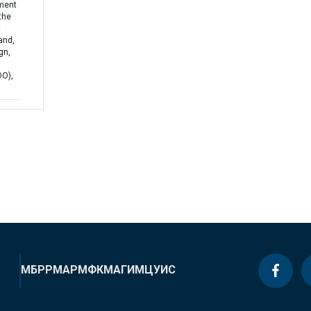
ment
the
t
and,
gn,
DO),
МБРР
МАР
МФК
МАГИ
МЦУИС