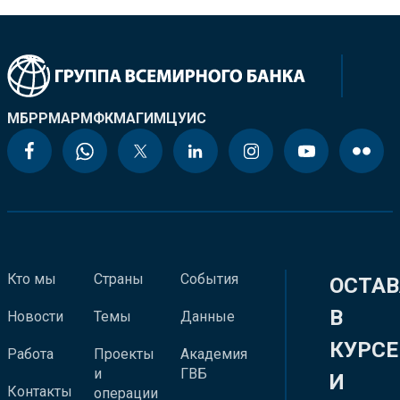
МБРР
МАР
МФК
МАГИ
МЦУИС
Кто мы
Страны
События
ОСТАВ
В
Новости
Темы
Данные
КУРСЕ
Работа
Проекты
Академия
и
ГВБ
И
Контакты
операции