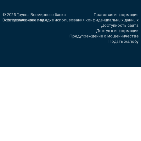
© 2025 Группа Всемирного банка.
Правовая информация
Все права сохранены.
Уведомление о порядке использования конфиденциальных данных
Доступность сайта
Доступ к информации
Предупреждение о мошенничестве
Подать жалобу