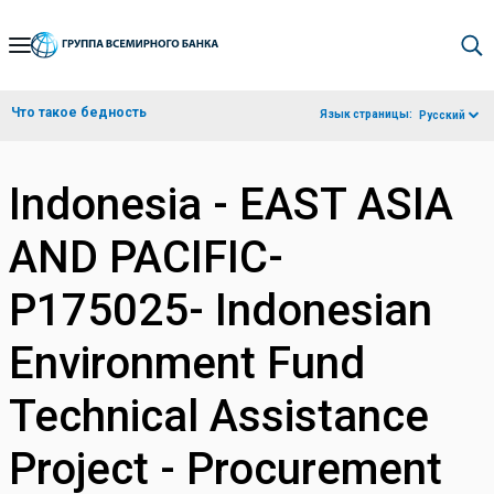
Skip
to
Main
Что такое бедность
Язык страницы:
Русский
Navigation
Indonesia - EAST ASIA
AND PACIFIC-
P175025- Indonesian
Environment Fund
Technical Assistance
Project - Procurement