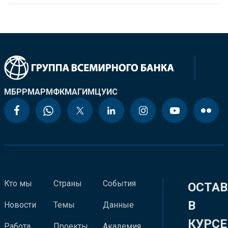
МБРР
МАР
МФК
МАГИ
МЦУИС
Кто мы
Страны
События
ОСТАВ
В
Новости
Темы
Данные
КУРСЕ
Работа
Проекты
Академия