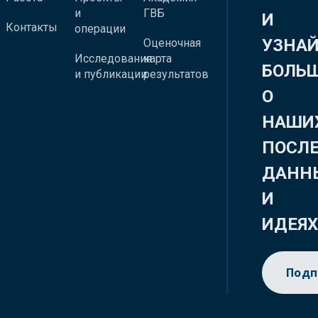
и
ГВБ
И
Контакты
операции
УЗНА
Оценочная
Исследования
карта
БОЛЬ
и публикации
результатов
О
НАШИ
ПОСЛ
ДАНН
И
ИДЕЯ
Подп