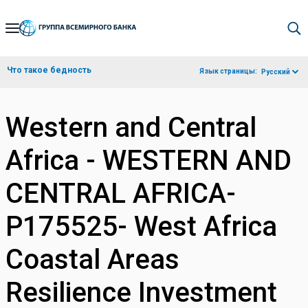
Skip
to
Main
Что такое бедность
Язык страницы:
Русский
Navigation
Western and Central
Africa - WESTERN AND
CENTRAL AFRICA-
P175525- West Africa
Coastal Areas
Resilience Investment