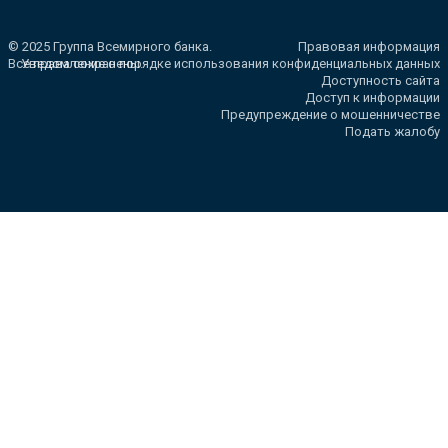
© 2025 Группа Всемирного банка.
Правовая информация
Все права сохранены.
Уведомление о порядке использования конфиденциальных данных
Доступность сайта
Доступ к информации
Предупреждение о мошенничестве
Подать жалобу