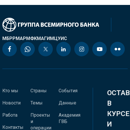
МБРР
МАР
МФК
МАГИ
МЦУИС
Кто мы
Страны
События
ОСТАВ
В
Новости
Темы
Данные
КУРСЕ
Работа
Проекты
Академия
и
ГВБ
И
Контакты
операции