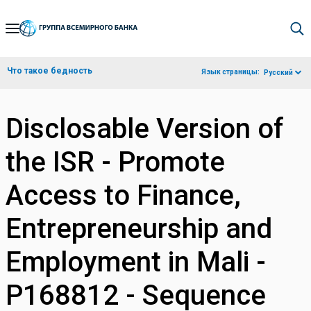
Skip
to
Main
Что такое бедность
Язык страницы:
Русский
Navigation
Disclosable Version of
the ISR - Promote
Access to Finance,
Entrepreneurship and
Employment in Mali -
P168812 - Sequence