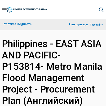
Skip
to
Main
Что такое бедность
Язык страницы:
Русский
Navigation
Philippines - EAST ASIA
AND PACIFIC-
P153814- Metro Manila
Flood Management
Project - Procurement
Plan (Английский)