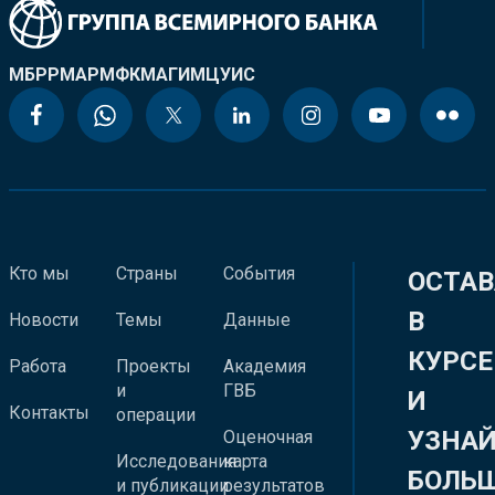
МБРР
МАР
МФК
МАГИ
МЦУИС
Кто мы
Страны
События
ОСТАВ
В
Новости
Темы
Данные
КУРСЕ
Работа
Проекты
Академия
и
ГВБ
И
Контакты
операции
УЗНА
Оценочная
Исследования
карта
БОЛЬ
и публикации
результатов