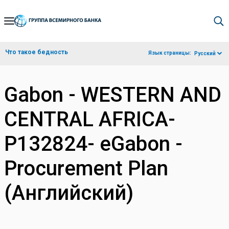
Skip
to
Main
Что такое бедность
Язык страницы:
Русский
Navigation
Gabon - WESTERN AND
CENTRAL AFRICA-
P132824- eGabon -
Procurement Plan
(Английский)