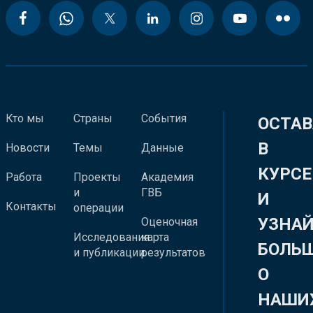
Кто мы
Страны
События
ОСТАВ
В
Новости
Темы
Данные
КУРСЕ
Работа
Проекты
Академия
и
ГВБ
И
Контакты
операции
УЗНА
Оценочная
Исследования
карта
БОЛЬ
и публикации
результатов
О
НАШИ