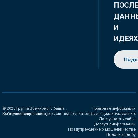
ПОСЛ
ДАНН
И
ИДЕЯ
Подп
© 2025 Группа Всемирного банка.
Правовая информация
Все права сохранены.
Уведомление о порядке использования конфиденциальных данных
Доступность сайта
Доступ к информации
Предупреждение о мошенничестве
Подать жалобу