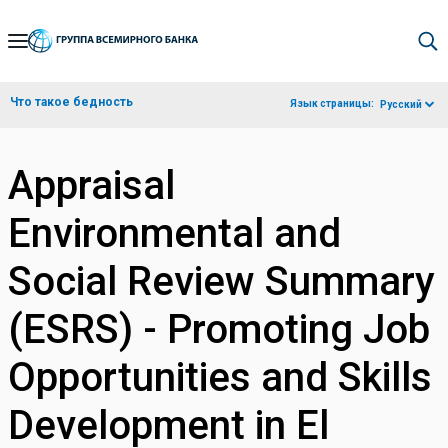
Skip
to
Main
Что такое бедность
Язык страницы:
Русский
Navigation
Appraisal
Environmental and
Social Review Summary
(ESRS) - Promoting Job
Opportunities and Skills
Development in El