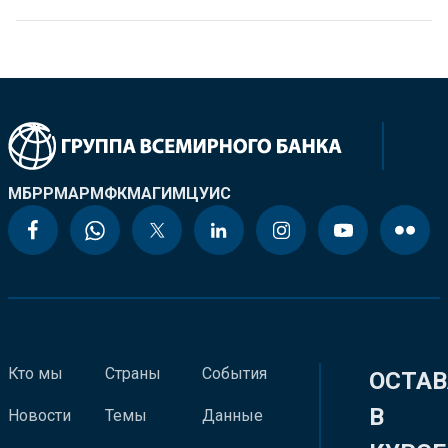
МБРР
МАР
МФК
МАГИ
МЦУИС
Кто мы
Страны
События
ОСТАВ
В
Новости
Темы
Данные