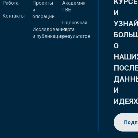
КУРСЕ
Работа
Проекты
Академия
и
ГВБ
И
Контакты
операции
УЗНА
Оценочная
Исследования
карта
БОЛЬ
и публикации
результатов
О
НАШИ
ПОСЛ
ДАНН
И
ИДЕЯ
Подп