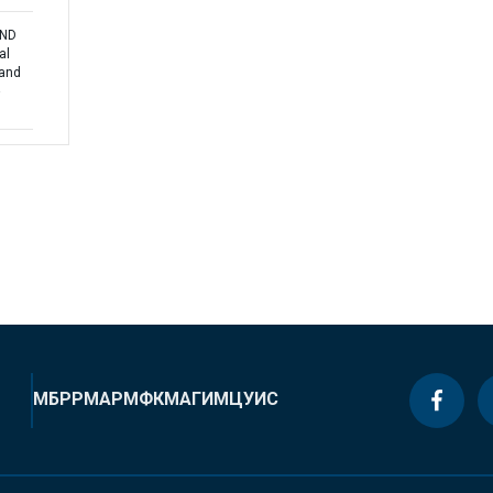
AND
al
 and
МБРР
МАР
МФК
МАГИ
МЦУИС