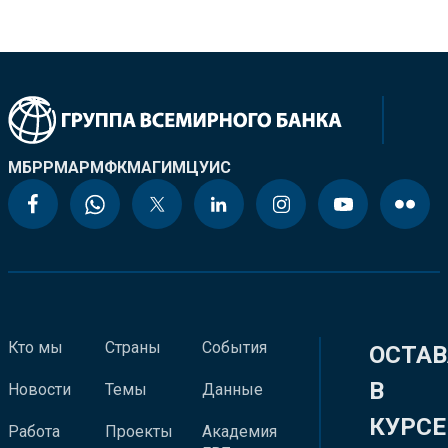
МБРР
МАР
МФК
МАГИ
МЦУИС
Кто мы
Страны
События
ОСТАВ
В
Новости
Темы
Данные
КУРСЕ
Работа
Проекты
Академия