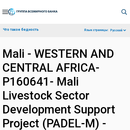
Skip
to
Main
Что такое бедность
Язык страницы:
Русский
Navigation
Mali - WESTERN AND
CENTRAL AFRICA-
P160641- Mali
Livestock Sector
Development Support
Project (PADEL-M) -