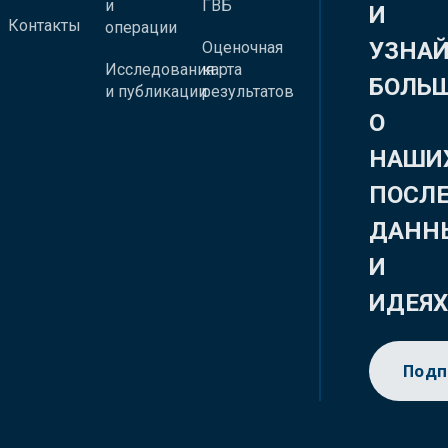
и
ГВБ
И
Контакты
операции
УЗНА
Оценочная
Исследования
карта
БОЛЬ
и публикации
результатов
О
НАШИ
ПОСЛ
ДАНН
И
ИДЕЯ
Подп