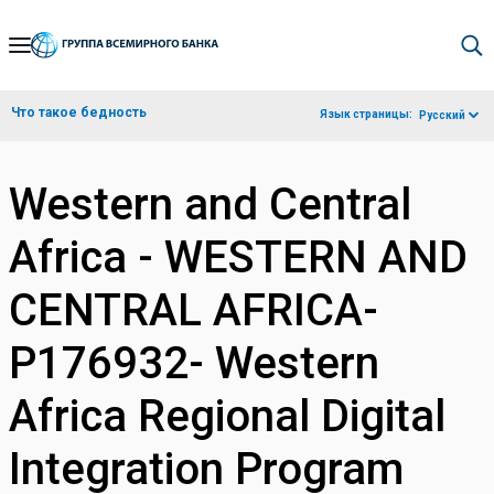
Skip
to
Main
Что такое бедность
Язык страницы:
Русский
Navigation
Western and Central
Africa - WESTERN AND
CENTRAL AFRICA-
P176932- Western
Africa Regional Digital
Integration Program