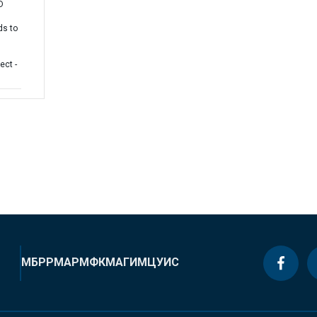
D
ds to
ect -
МБРР
МАР
МФК
МАГИ
МЦУИС