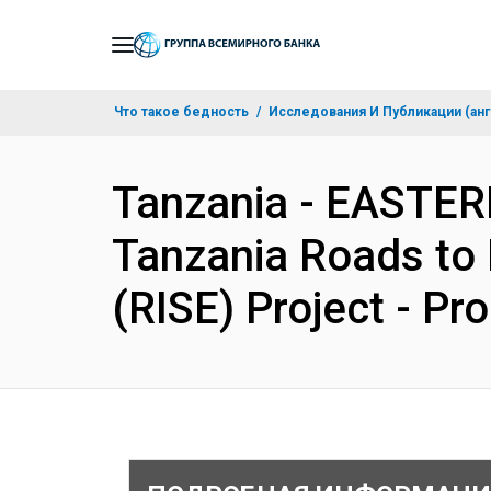
Skip
to
Main
Что такое бедность
Исследования И Публикации (анг
Navigation
Tanzania - EASTE
Tanzania Roads to 
(RISE) Project - P