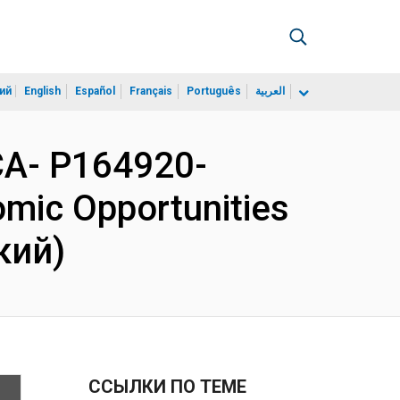
ий
English
Español
Français
Português
العربية
A- P164920-
omic Opportunities
кий)
ССЫЛКИ ПО ТЕМЕ