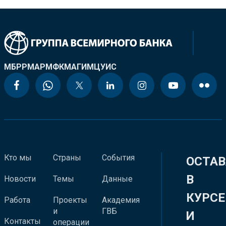
МБРР
МАР
МФК
МАГИ
МЦУИС
Кто мы
Страны
События
ОСТАВ
В
Новости
Темы
Данные
КУРСЕ
Работа
Проекты
Академия
и
ГВБ
И
Контакты
операции