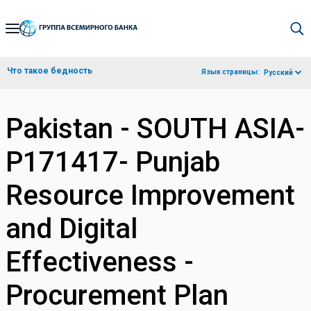
Skip
to
Main
Что такое бедность
Язык страницы:
Русский
Navigation
Pakistan - SOUTH ASIA-
P171417- Punjab
Resource Improvement
and Digital
Effectiveness -
Procurement Plan