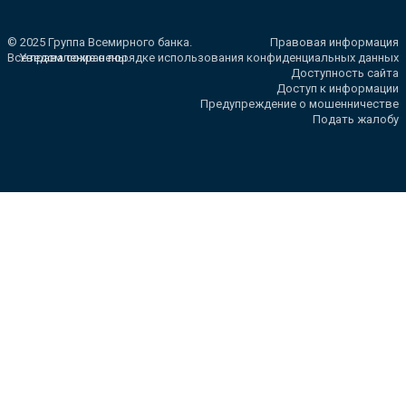
© 2025 Группа Всемирного банка.
Правовая информация
Все права сохранены.
Уведомление о порядке использования конфиденциальных данных
Доступность сайта
Доступ к информации
Предупреждение о мошенничестве
Подать жалобу