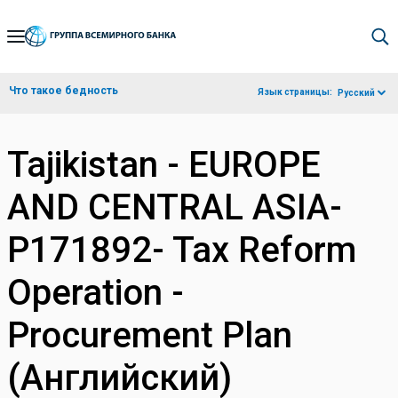
Skip
to
Main
Что такое бедность
Язык страницы:
Русский
Navigation
Tajikistan - EUROPE
AND CENTRAL ASIA-
P171892- Tax Reform
Operation -
Procurement Plan
(Английский)