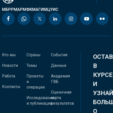
МБРР
МАР
МФК
МАГИ
МЦУИС
Кто мы
Страны
События
ОСТАВ
В
Новости
Темы
Данные
КУРСЕ
Работа
Проекты
Академия
и
ГВБ
И
Контакты
операции
УЗНА
Оценочная
Исследования
карта
БОЛЬ
и публикации
результатов
О