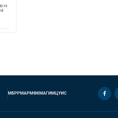
ID-19
nd
МБРР
МАР
МФК
МАГИ
МЦУИС