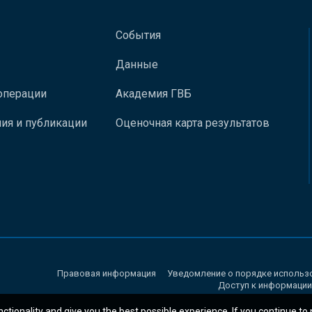
События
Данные
операции
Академия ГВБ
ия и публикации
Оценочная карта результатов
Правовая информация
Уведомление о порядке использ
Доступ к информации
nctionality and give you the best possible experience. If you continue to