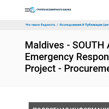
Skip
to
Main
Что такое бедность
Исследования И Публикации (анг
Navigation
Maldives - SOUTH 
Emergency Respon
Project - Procurem