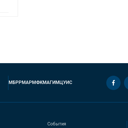
МБРР
МАР
МФК
МАГИ
МЦУИС
События