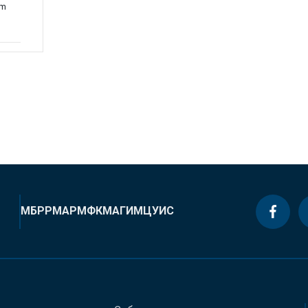
em
МБРР
МАР
МФК
МАГИ
МЦУИС