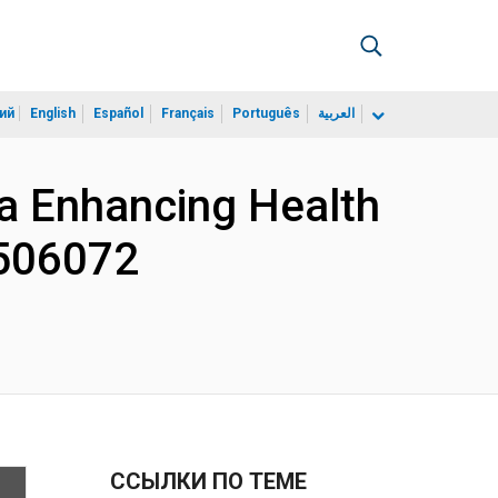
ий
English
Español
Français
Português
العربية
a Enhancing Health
P506072
ССЫЛКИ ПО ТЕМЕ