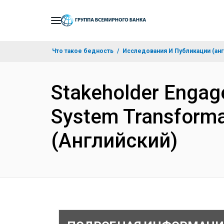
Skip
to
Main
Что такое бедность
Исследования И Публикации (анг
Navigation
Stakeholder Engag
System Transforma
(Английский)