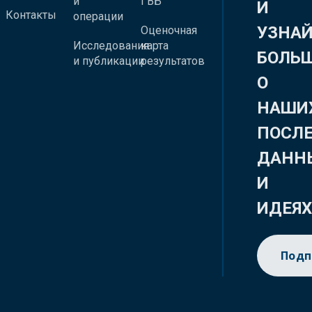
и
ГВБ
И
Контакты
операции
УЗНА
Оценочная
Исследования
карта
БОЛЬ
и публикации
результатов
О
НАШИ
ПОСЛ
ДАНН
И
ИДЕЯ
Подп