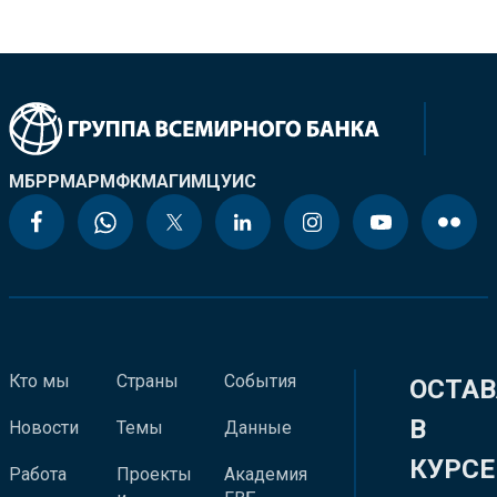
МБРР
МАР
МФК
МАГИ
МЦУИС
Кто мы
Страны
События
ОСТАВ
В
Новости
Темы
Данные
КУРСЕ
Работа
Проекты
Академия