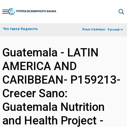
Skip
to
Main
Что такое бедность
Язык страницы:
Русский
Navigation
Guatemala - LATIN
AMERICA AND
CARIBBEAN- P159213-
Crecer Sano:
Guatemala Nutrition
and Health Project -