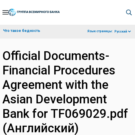
Skip
to
Main
Что такое бедность
Язык страницы:
Русский
Navigation
Official Documents-
Financial Procedures
Agreement with the
Asian Development
Bank for TF069029.pdf
(Английский)