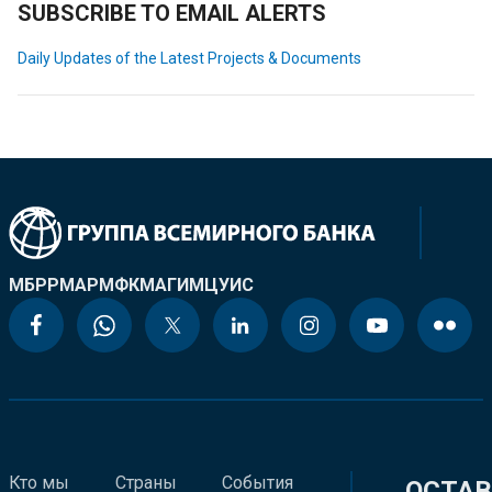
SUBSCRIBE TO EMAIL ALERTS
Daily Updates of the Latest Projects & Documents
МБРР
МАР
МФК
МАГИ
МЦУИС
Кто мы
Страны
События
ОСТАВ