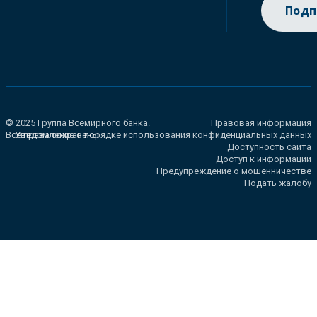
Подп
© 2025 Группа Всемирного банка.
Правовая информация
Все права сохранены.
Уведомление о порядке использования конфиденциальных данных
Доступность сайта
Доступ к информации
Предупреждение о мошенничестве
Подать жалобу