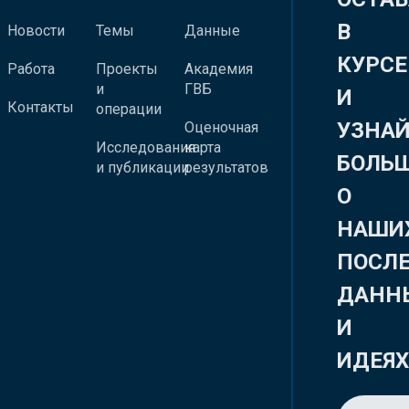
В
Новости
Темы
Данные
КУРСЕ
Работа
Проекты
Академия
и
ГВБ
И
Контакты
операции
УЗНА
Оценочная
Исследования
карта
БОЛЬ
и публикации
результатов
О
НАШИ
ПОСЛ
ДАНН
И
ИДЕЯ