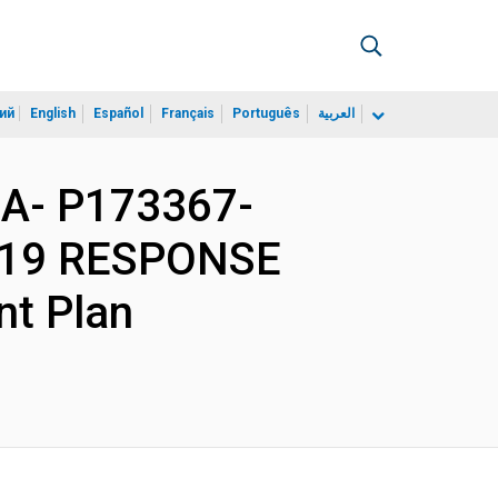
ий
English
Español
Français
Português
العربية
A- P173367-
-19 RESPONSE
t Plan