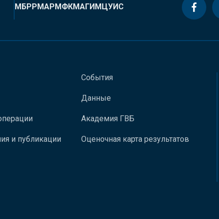
МБРР
МАР
МФК
МАГИ
МЦУИС
События
Данные
операции
Академия ГВБ
ия и публикации
Оценочная карта результатов