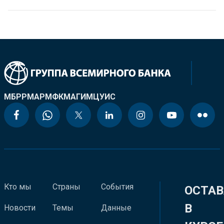
МБРР
МАР
МФК
МАГИ
МЦУИС
Кто мы
Страны
События
ОСТАВ
В
Новости
Темы
Данные