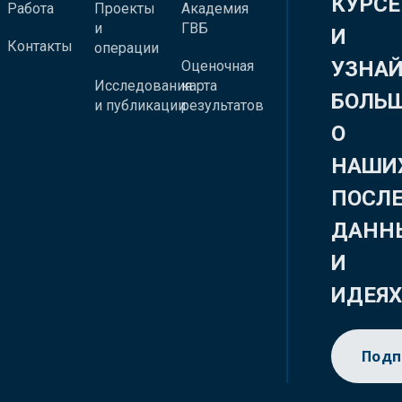
КУРСЕ
Работа
Проекты
Академия
и
ГВБ
И
Контакты
операции
УЗНА
Оценочная
Исследования
карта
БОЛЬ
и публикации
результатов
О
НАШИ
ПОСЛ
ДАНН
И
ИДЕЯ
Подп