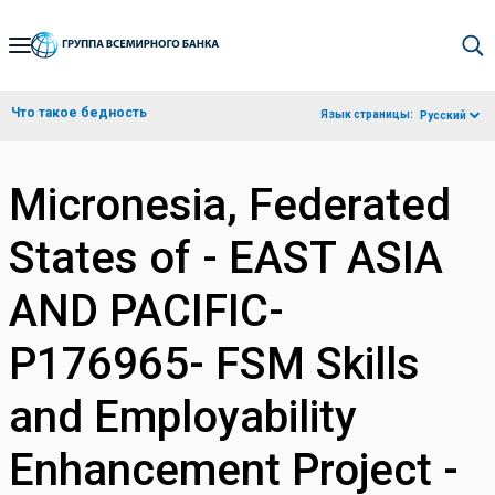
Skip
to
Main
Что такое бедность
Язык страницы:
Русский
Navigation
Micronesia, Federated
States of - EAST ASIA
AND PACIFIC-
P176965- FSM Skills
and Employability
Enhancement Project -