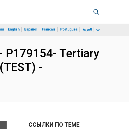
ий
English
Español
Français
Português
العربية
P179154- Tertiary
 (TEST) -
ССЫЛКИ ПО ТЕМЕ