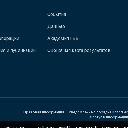
События
Данные
операции
Академия ГВБ
ия и публикации
Оценочная карта результатов
Правовая информация
Уведомление о порядке использ
Доступ к информации
nctionality and give you the best possible experience. If you continue to