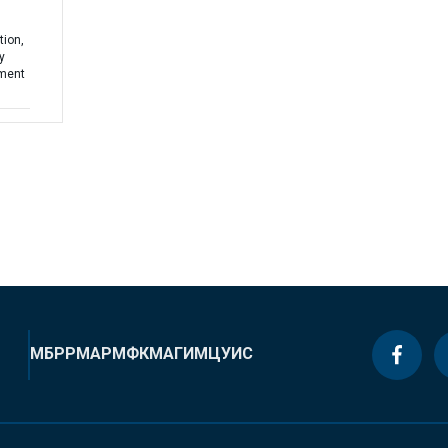
tion,
y
ement
МБРР
МАР
МФК
МАГИ
МЦУИС