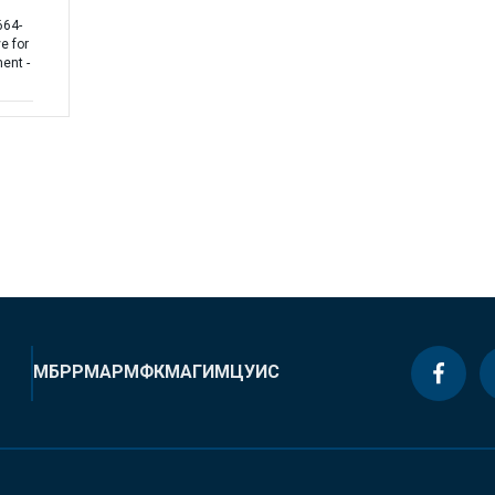
664-
ve for
ent -
МБРР
МАР
МФК
МАГИ
МЦУИС