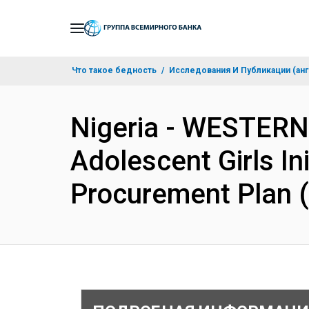
Skip
to
Main
Что такое бедность
Исследования И Публикации (анг
Navigation
Nigeria - WESTER
Adolescent Girls In
Procurement Plan 