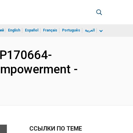
ий
English
Español
Français
Português
العربية
 P170664-
d Empowerment -
ССЫЛКИ ПО ТЕМЕ