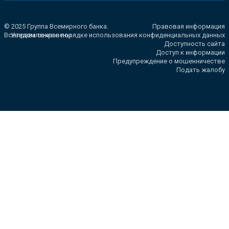
© 2025 Группа Всемирного банка.
Правовая информация
Все права сохранены.
Уведомление о порядке использования конфиденциальных данных
Доступность сайта
Доступ к информации
Предупреждение о мошенничестве
Подать жалобу