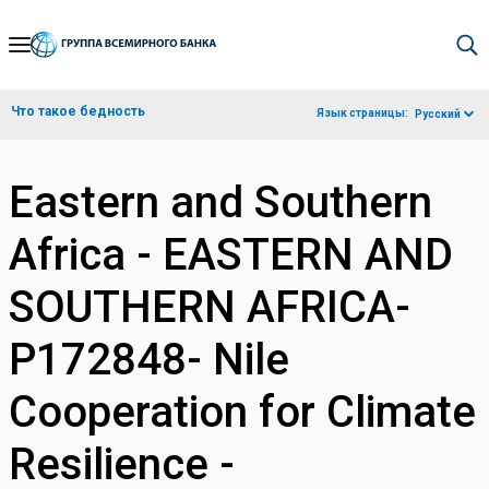
Skip
to
Main
Что такое бедность
Язык страницы:
Русский
Navigation
Eastern and Southern
Africa - EASTERN AND
SOUTHERN AFRICA-
P172848- Nile
Cooperation for Climate
Resilience -