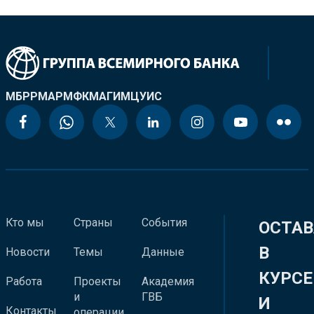
МБРР
МАР
МФК
МАГИ
МЦУИС
Кто мы
Страны
События
ОСТАВ
В
Новости
Темы
Данные
КУРСЕ
Работа
Проекты
Академия
и
ГВБ
И
Контакты
операции