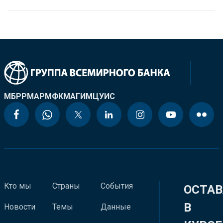
МБРР
МАР
МФК
МАГИ
МЦУИС
Кто мы
Страны
События
ОСТАВ
В
Новости
Темы
Данные