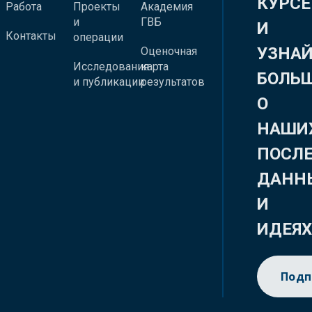
КУРСЕ
Работа
Проекты
Академия
и
ГВБ
И
Контакты
операции
УЗНА
Оценочная
Исследования
карта
БОЛЬ
и публикации
результатов
О
НАШИ
ПОСЛ
ДАНН
И
ИДЕЯ
Подп