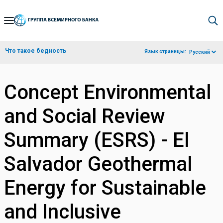
Skip
to
Main
Что такое бедность
Язык страницы:
Русский
Navigation
Concept Environmental
and Social Review
Summary (ESRS) - El
Salvador Geothermal
Energy for Sustainable
and Inclusive