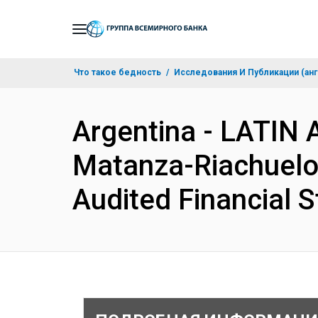
Skip
to
Main
Что такое бедность
Исследования И Публикации (анг
Navigation
Argentina - LATI
Matanza-Riachuelo 
Audited Financial