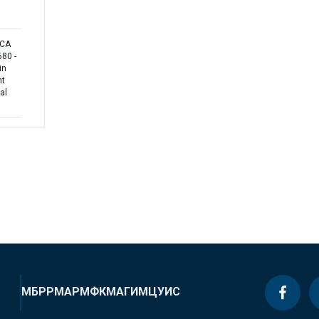
ICA
80 -
in
nt
al
МБРР
МАР
МФК
МАГИ
МЦУИС