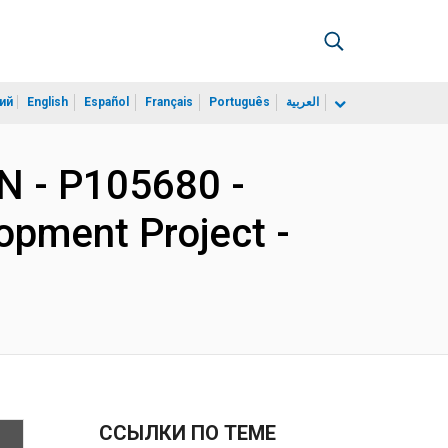
ий
English
Español
Français
Português
العربية
N - P105680 -
opment Project -
ССЫЛКИ ПО ТЕМЕ