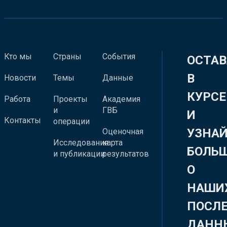
Кто мы
Страны
События
ОСТАВ
В
Новости
Темы
Данные
КУРСЕ
Работа
Проекты
Академия
и
ГВБ
И
Контакты
операции
УЗНА
Оценочная
Исследования
карта
БОЛЬ
и публикации
результатов
О
НАШИ
ПОСЛ
ДАНН