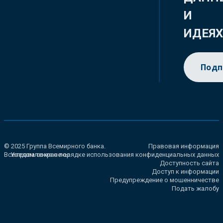
И
ИДЕЯ
Подп
© 2025 Группа Всемирного банка.
Правовая информация
Все права сохранены.
Уведомление о порядке использования конфиденциальных данных
Доступность сайта
Доступ к информации
Предупреждение о мошенничестве
Подать жалобу