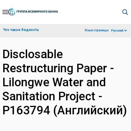
Skip
to
Main
Что такое бедность
Язык страницы:
Русский
Navigation
Disclosable
Restructuring Paper -
Lilongwe Water and
Sanitation Project -
P163794 (Английский)