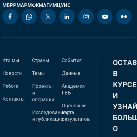
МБРР
МАР
МФК
МАГИ
МЦУИС
Кто мы
Страны
События
ОСТАВ
В
Новости
Темы
Данные
КУРСЕ
Работа
Проекты
Академия
и
ГВБ
И
Контакты
операции
УЗНА
Оценочная
Исследования
карта
БОЛЬ
и публикации
результатов
О