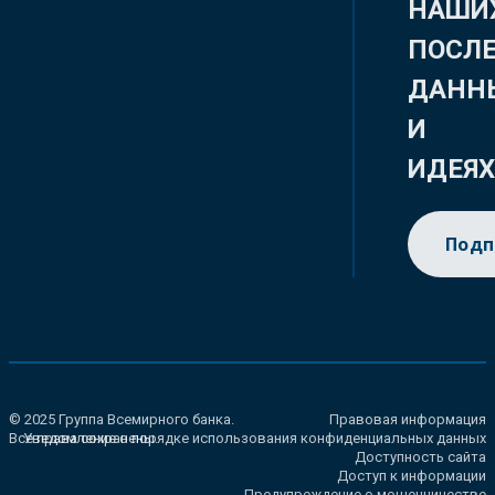
НАШИ
ПОСЛ
ДАНН
И
ИДЕЯ
Подп
© 2025 Группа Всемирного банка.
Правовая информация
Все права сохранены.
Уведомление о порядке использования конфиденциальных данных
Доступность сайта
Доступ к информации
Предупреждение о мошенничестве