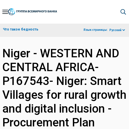
Skip
to
Main
Что такое бедность
Язык страницы:
Русский
Navigation
Niger - WESTERN AND
CENTRAL AFRICA-
P167543- Niger: Smart
Villages for rural growth
and digital inclusion -
Procurement Plan