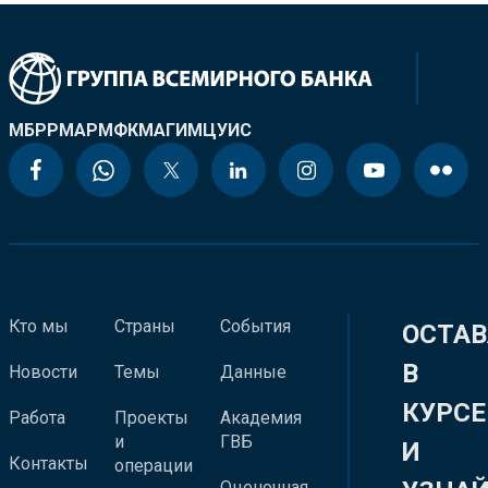
МБРР
МАР
МФК
МАГИ
МЦУИС
Кто мы
Страны
События
ОСТАВ
В
Новости
Темы
Данные
КУРСЕ
Работа
Проекты
Академия
и
ГВБ
И
Контакты
операции
Оценочная