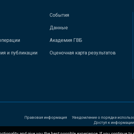
События
Данные
операции
Академия ГВБ
ия и публикации
Оценочная карта результатов
Правовая информация
Уведомление о порядке использ
Доступ к информации
nctionality and give you the best possible experience. If you continue to