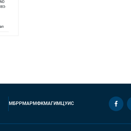
AND
383-
lan
МБРР
МАР
МФК
МАГИ
МЦУИС