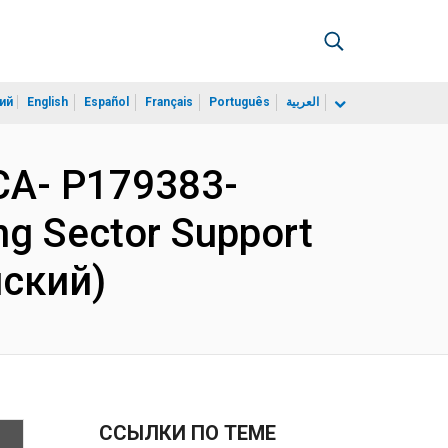
ий
English
Español
Français
Português
العربية
CA- P179383-
ng Sector Support
йский)
ССЫЛКИ ПО ТЕМЕ