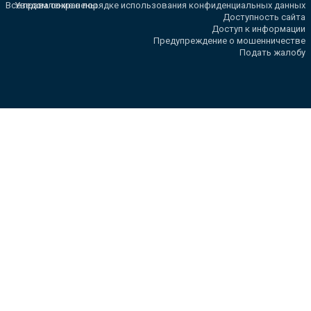
Все права сохранены.
Уведомление о порядке использования конфиденциальных данных
Доступность сайта
Доступ к информации
Предупреждение о мошенничестве
Подать жалобу