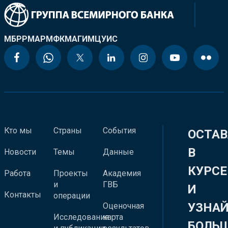
МБРР
МАР
МФК
МАГИ
МЦУИС
Кто мы
Страны
События
ОСТАВ
В
Новости
Темы
Данные
КУРСЕ
Работа
Проекты
Академия
и
ГВБ
И
Контакты
операции
УЗНА
Оценочная
Исследования
карта
БОЛЬ