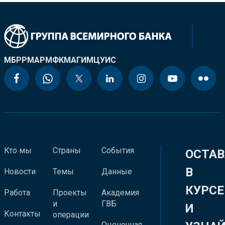
МБРР
МАР
МФК
МАГИ
МЦУИС
Кто мы
Страны
События
ОСТАВ
В
Новости
Темы
Данные
КУРСЕ
Работа
Проекты
Академия
и
ГВБ
И
Контакты
операции
Оценочная