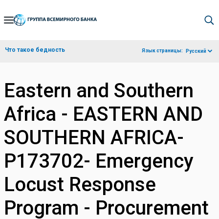
Skip
to
Main
Что такое бедность
Язык страницы:
Русский
Navigation
Eastern and Southern
Africa - EASTERN AND
SOUTHERN AFRICA-
P173702- Emergency
Locust Response
Program - Procurement