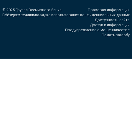
© 2025 Группа Всемирного банка.
Правовая информация
Все права сохранены.
Уведомление о порядке использования конфиденциальных данных
Доступность сайта
Доступ к информации
Предупреждение о мошенничестве
Подать жалобу