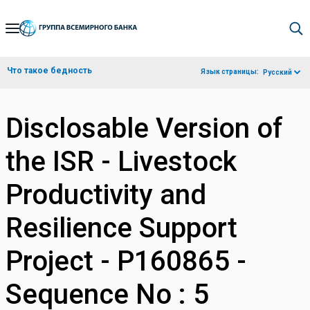
Skip
to
Main
Что такое бедность
Язык страницы:
Русский
Navigation
Disclosable Version of
the ISR - Livestock
Productivity and
Resilience Support
Project - P160865 -
Sequence No : 5