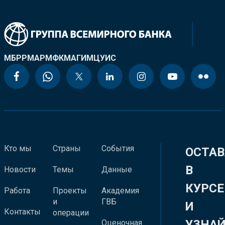
МБРР
МАР
МФК
МАГИ
МЦУИС
Кто мы
Страны
События
ОСТАВ
В
Новости
Темы
Данные
КУРСЕ
Работа
Проекты
Академия
и
ГВБ
И
Контакты
операции
УЗНА
Оценочная