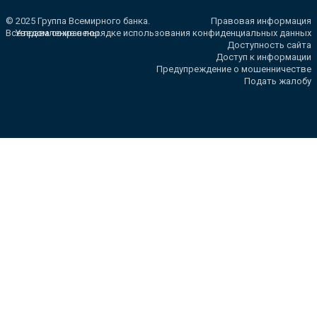
© 2025 Группа Всемирного банка.
Правовая информация
Все права сохранены.
Уведомление о порядке использования конфиденциальных данных
Доступность сайта
Доступ к информации
Предупреждение о мошенничестве
Подать жалобу