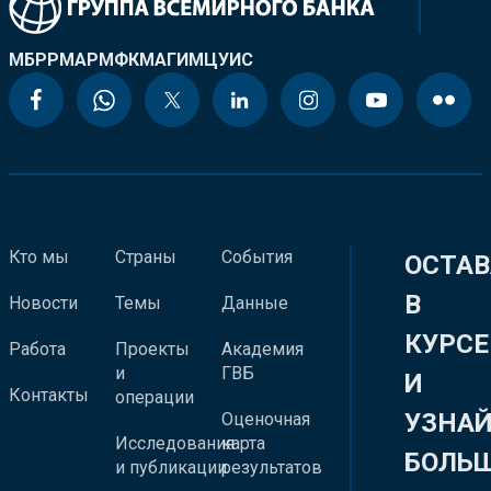
МБРР
МАР
МФК
МАГИ
МЦУИС
Кто мы
Страны
События
ОСТАВ
В
Новости
Темы
Данные
КУРСЕ
Работа
Проекты
Академия
и
ГВБ
И
Контакты
операции
УЗНА
Оценочная
Исследования
карта
БОЛЬ
и публикации
результатов