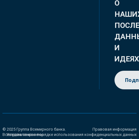
О
НАШИ
ПОСЛ
ДАНН
И
ИДЕЯ
Подп
© 2025 Группа Всемирного банка.
Правовая информация
Все права сохранены.
Уведомление о порядке использования конфиденциальных данных