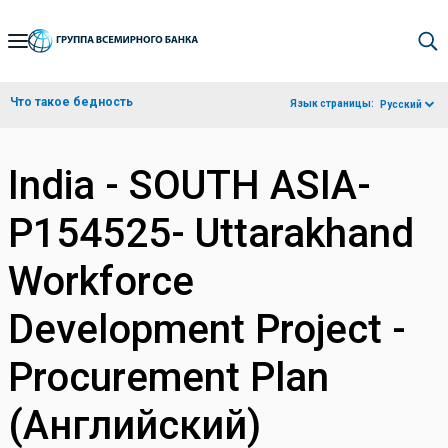
Skip
to
Main
Что такое бедность
Язык страницы:
Русский
Navigation
India - SOUTH ASIA-
P154525- Uttarakhand
Workforce
Development Project -
Procurement Plan
(Английский)