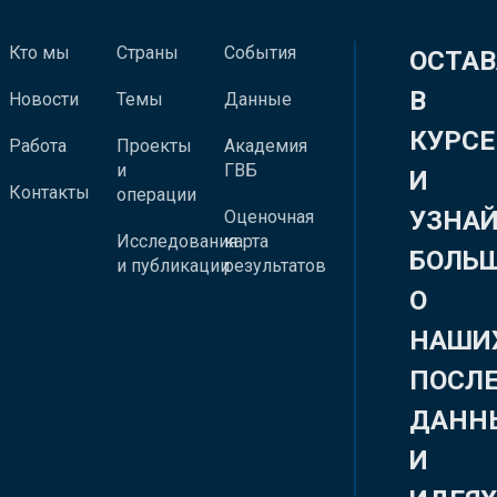
Кто мы
Страны
События
ОСТАВ
В
Новости
Темы
Данные
КУРСЕ
Работа
Проекты
Академия
и
ГВБ
И
Контакты
операции
УЗНА
Оценочная
Исследования
карта
БОЛЬ
и публикации
результатов
О
НАШИ
ПОСЛ
ДАНН
И