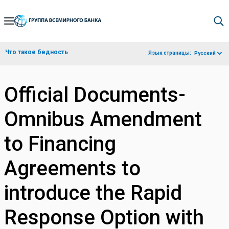
Skip
to
Main
Что такое бедность
Язык страницы:
Русский
Navigation
Official Documents-
Omnibus Amendment
to Financing
Agreements to
introduce the Rapid
Response Option with