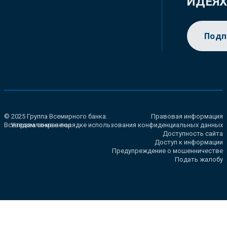
ИДЕЯ
Подп
© 2025 Группа Всемирного банка.
Правовая информация
Все права сохранены.
Уведомление о порядке использования конфиденциальных данных
Доступность сайта
Доступ к информации
Предупреждение о мошенничестве
Подать жалобу