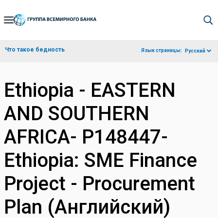
Skip
to
Main
Что такое бедность
Язык страницы:
Русский
Navigation
Ethiopia - EASTERN
AND SOUTHERN
AFRICA- P148447-
Ethiopia: SME Finance
Project - Procurement
Plan (Английский)