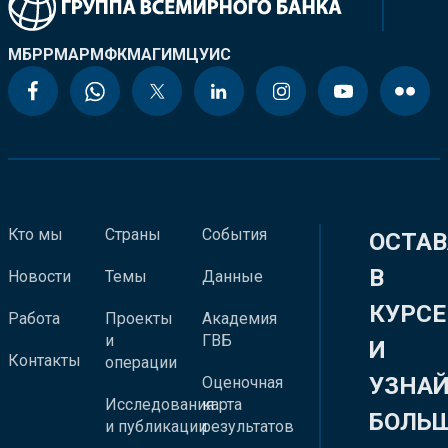
МБРР
МАР
МФК
МАГИ
МЦУИС
Кто мы
Страны
События
ОСТАВ
В
Новости
Темы
Данные
КУРСЕ
Работа
Проекты
Академия
и
ГВБ
И
Контакты
операции
УЗНА
Оценочная
Исследования
карта
БОЛЬ
и публикации
результатов