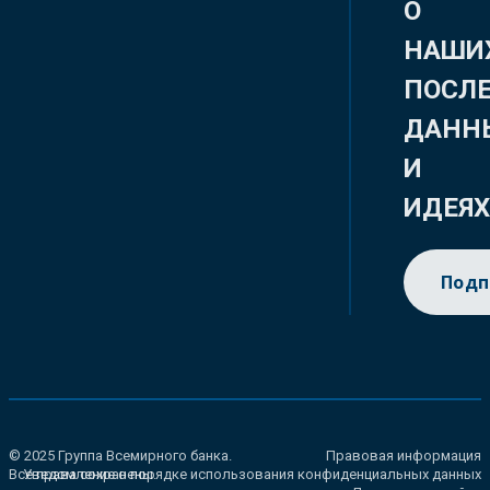
О
НАШИ
ПОСЛ
ДАНН
И
ИДЕЯ
Подп
© 2025 Группа Всемирного банка.
Правовая информация
Все права сохранены.
Уведомление о порядке использования конфиденциальных данных